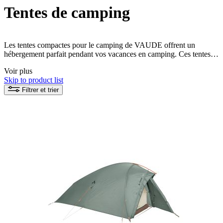
Tentes de camping
Les tentes compactes pour le camping de VAUDE offrent un
hébergement parfait pendant vos vacances en camping. Ces tentes
sont faciles à monter et sont fabriquées avec des matériaux
Voir plus
respectueux de l'environnement afin de préserver la nature.
Skip to product list
Optimisez votre temps de camping avec des tentes qui ne sont pas
seulement pratiques et confortables, mais qui sont aussi fabriquées
Filtrer et trier
de manière responsable.