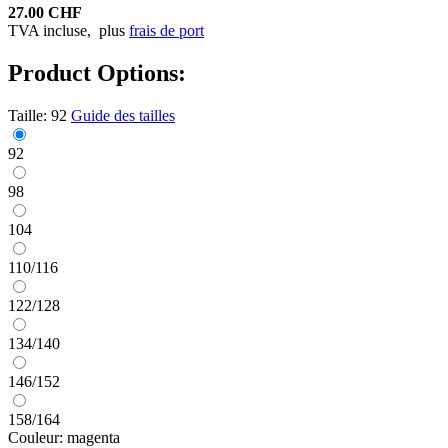
27.00 CHF
TVA incluse,
plus
frais de port
Product Options:
Taille:
92
Guide des tailles
92
98
104
110/116
122/128
134/140
146/152
158/164
Couleur:
magenta