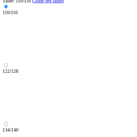
Taille:
110/116
Guide des tailles
110/116
122/128
134/140