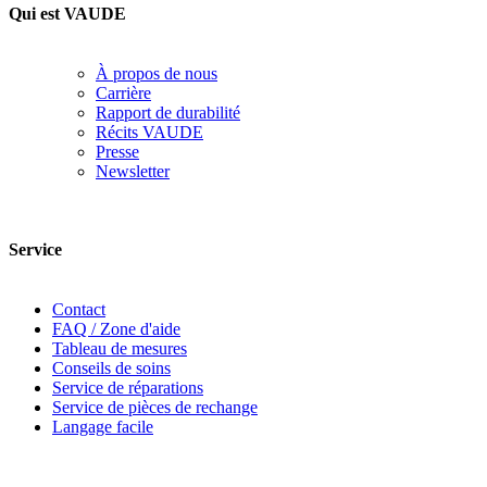
Qui est VAUDE
À propos de nous
Carrière
Rapport de durabilité
Récits VAUDE
Presse
Newsletter
Service
Contact
FAQ / Zone d'aide
Tableau de mesures
Conseils de soins
Service de réparations
Service de pièces de rechange
Langage facile