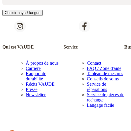
Choisir pays / langue
Qui est VAUDE
Service
Bus
À propos de nous
Contact
Carrière
FAQ / Zone d'aide
Rapport de
Tableau de mesures
durabilité
Conseils de soins
Récits VAUDE
Service de
Presse
réparations
Newsletter
Service de pièces de
rechange
Langage facile