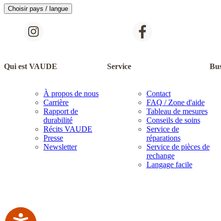
Choisir pays / langue
Qui est VAUDE
Service
Bus
À propos de nous
Contact
Carrière
FAQ / Zone d'aide
Rapport de
Tableau de mesures
durabilité
Conseils de soins
Récits VAUDE
Service de
Presse
réparations
Newsletter
Service de pièces de
rechange
Langage facile