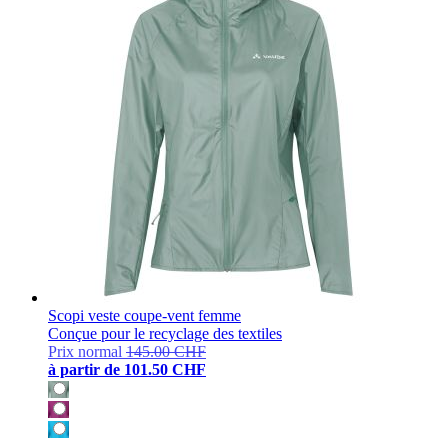
Scopi veste coupe-vent femme
Conçue pour le recyclage des textiles
Prix normal
145.00 CHF
à partir de
101.50 CHF