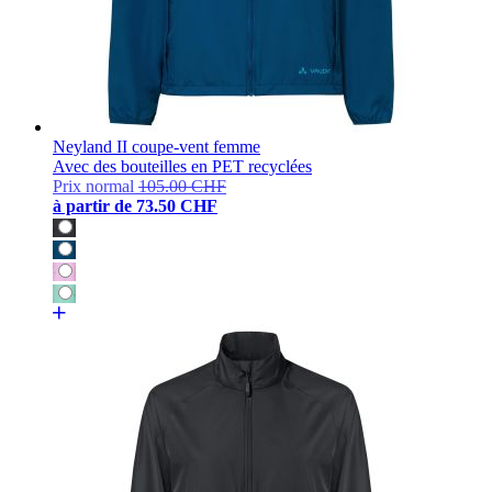
Neyland II coupe-vent femme
Avec des bouteilles en PET recyclées
Prix normal
105.00 CHF
à partir de
73.50 CHF