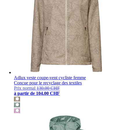
Adlux veste coupe-vent cycliste femme
Conçue pour le recyclage des textiles
Prix normal
130.00 CHF
à partir de
104.00 CHF