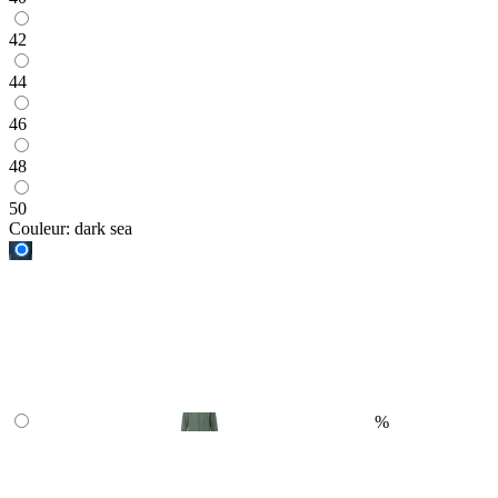
42
44
46
48
50
Couleur:
dark sea
%