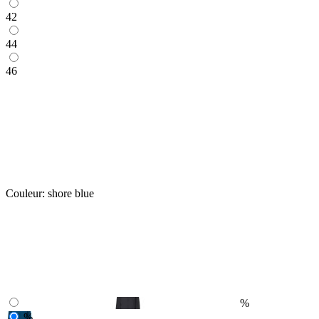
42
44
46
Couleur:
shore blue
%
%