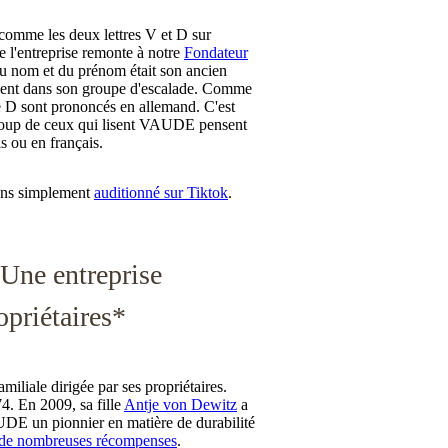
 comme les deux lettres V et D sur
e l'entreprise remonte à notre
Fondateur
 du nom et du prénom était son ancien
lement dans son groupe d'escalade. Comme
 D sont prononcés en allemand. C'est
ucoup de ceux qui lisent VAUDE pensent
s ou en français.
vons simplement
auditionné sur Tiktok
.
Une entreprise
opriétaires*
iliale dirigée par ses propriétaires.
4. En 2009, sa fille
Antje von Dewitz
a
VAUDE un pionnier en matière de durabilité
de nombreuses récompenses
.