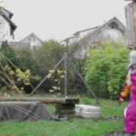
Aller au contenu
Femmes
Hommes
Équipement
Accueil
Blog VAUDE
Qui est VAUDE
VAUDE Maison des enfants
Entreprise