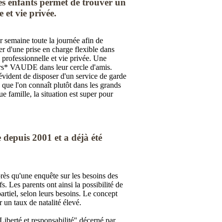
des enfants permet de trouver un
 et vie privée.
r semaine toute la journée afin de
er d'une prise en charge flexible dans
e professionnelle et vie privée. Une
teurs* VAUDE dans leur cercle d'amis.
s évident de disposer d'un service de garde
e que l'on connaît plutôt dans les grands
e famille, la situation est super pour
depuis 2001 et a déjà été
rès qu'une enquête sur les besoins des
 Les parents ont ainsi la possibilité de
partiel, selon leurs besoins. Le concept
r un taux de natalité élevé.
Liberté et responsabilité" décerné par