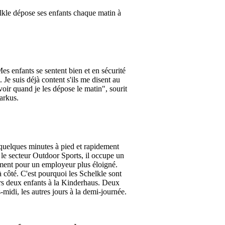
le dépose ses enfants chaque matin à
es enfants se sentent bien et en sécurité
i. Je suis déjà content s'ils me disent au
voir quand je les dépose le matin", sourit
rkus.
'à quelques minutes à pied et rapidement
 le secteur Outdoor Sports, il occupe un
ement pour un employeur plus éloigné.
à côté. C'est pourquoi les Schelkle sont
eurs deux enfants à la Kinderhaus. Deux
-midi, les autres jours à la demi-journée.