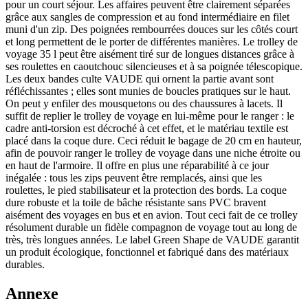
pour un court séjour. Les affaires peuvent être clairement séparées
grâce aux sangles de compression et au fond intermédiaire en filet
muni d'un zip. Des poignées rembourrées douces sur les côtés court
et long permettent de le porter de différentes manières. Le trolley de
voyage 35 l peut être aisément tiré sur de longues distances grâce à
ses roulettes en caoutchouc silencieuses et à sa poignée télescopique.
Les deux bandes culte VAUDE qui ornent la partie avant sont
réfléchissantes ; elles sont munies de boucles pratiques sur le haut.
On peut y enfiler des mousquetons ou des chaussures à lacets. Il
suffit de replier le trolley de voyage en lui-même pour le ranger : le
cadre anti-torsion est décroché à cet effet, et le matériau textile est
placé dans la coque dure. Ceci réduit le bagage de 20 cm en hauteur,
afin de pouvoir ranger le trolley de voyage dans une niche étroite ou
en haut de l'armoire. Il offre en plus une réparabilité à ce jour
inégalée : tous les zips peuvent être remplacés, ainsi que les
roulettes, le pied stabilisateur et la protection des bords. La coque
dure robuste et la toile de bâche résistante sans PVC bravent
aisément des voyages en bus et en avion. Tout ceci fait de ce trolley
résolument durable un fidèle compagnon de voyage tout au long de
très, très longues années. Le label Green Shape de VAUDE garantit
un produit écologique, fonctionnel et fabriqué dans des matériaux
durables.
Annexe