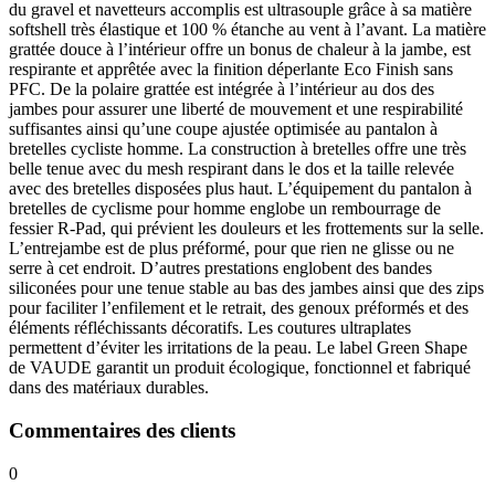
du gravel et navetteurs accomplis est ultrasouple grâce à sa matière
softshell très élastique et 100 % étanche au vent à l’avant. La matière
grattée douce à l’intérieur offre un bonus de chaleur à la jambe, est
respirante et apprêtée avec la finition déperlante Eco Finish sans
PFC. De la polaire grattée est intégrée à l’intérieur au dos des
jambes pour assurer une liberté de mouvement et une respirabilité
suffisantes ainsi qu’une coupe ajustée optimisée au pantalon à
bretelles cycliste homme. La construction à bretelles offre une très
belle tenue avec du mesh respirant dans le dos et la taille relevée
avec des bretelles disposées plus haut. L’équipement du pantalon à
bretelles de cyclisme pour homme englobe un rembourrage de
fessier R-Pad, qui prévient les douleurs et les frottements sur la selle.
L’entrejambe est de plus préformé, pour que rien ne glisse ou ne
serre à cet endroit. D’autres prestations englobent des bandes
siliconées pour une tenue stable au bas des jambes ainsi que des zips
pour faciliter l’enfilement et le retrait, des genoux préformés et des
éléments réfléchissants décoratifs. Les coutures ultraplates
permettent d’éviter les irritations de la peau. Le label Green Shape
de VAUDE garantit un produit écologique, fonctionnel et fabriqué
dans des matériaux durables.
Commentaires des clients
0