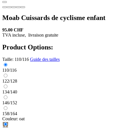
Moab Cuissards de cyclisme enfant
95.00 CHF
TVA incluse,
livraison gratuite
Product Options:
Taille:
110/116
Guide des tailles
110/116
122/128
134/140
146/152
158/164
Couleur:
oat