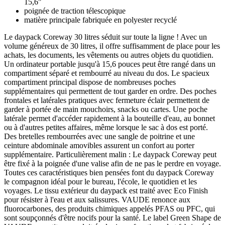
15,6"
poignée de traction télescopique
matière principale fabriquée en polyester recyclé
Le daypack Coreway 30 litres séduit sur toute la ligne ! Avec un
volume généreux de 30 litres, il offre suffisamment de place pour les
achats, les documents, les vêtements ou autres objets du quotidien.
Un ordinateur portable jusqu'à 15,6 pouces peut être rangé dans un
compartiment séparé et rembourré au niveau du dos. Le spacieux
compartiment principal dispose de nombreuses poches
supplémentaires qui permettent de tout garder en ordre. Des poches
frontales et latérales pratiques avec fermeture éclair permettent de
garder à portée de main mouchoirs, snacks ou cartes. Une poche
latérale permet d'accéder rapidement à la bouteille d'eau, au bonnet
ou à d'autres petites affaires, même lorsque le sac à dos est porté.
Des bretelles rembourrées avec une sangle de poitrine et une
ceinture abdominale amovibles assurent un confort au porter
supplémentaire. Particulièrement malin : Le daypack Coreway peut
être fixé à la poignée d'une valise afin de ne pas le perdre en voyage.
Toutes ces caractéristiques bien pensées font du daypack Coreway
le compagnon idéal pour le bureau, l'école, le quotidien et les
voyages. Le tissu extérieur du daypack est traité avec Eco Finish
pour résister à l'eau et aux salissures. VAUDE renonce aux
fluorocarbones, des produits chimiques appelés PFAS ou PFC, qui
sont soupçonnés d'être nocifs pour la santé. Le label Green Shape de