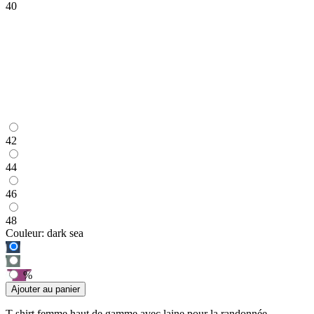
40
42
44
46
48
Couleur:
dark sea
%
Ajouter au panier
T-shirt femme haut de gamme avec laine pour la randonnée