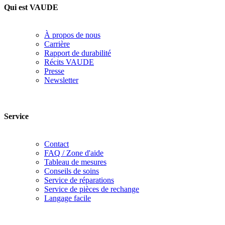
Qui est VAUDE
À propos de nous
Carrière
Rapport de durabilité
Récits VAUDE
Presse
Newsletter
Service
Contact
FAQ / Zone d'aide
Tableau de mesures
Conseils de soins
Service de réparations
Service de pièces de rechange
Langage facile