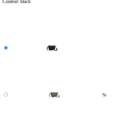
Couleur:
black
%