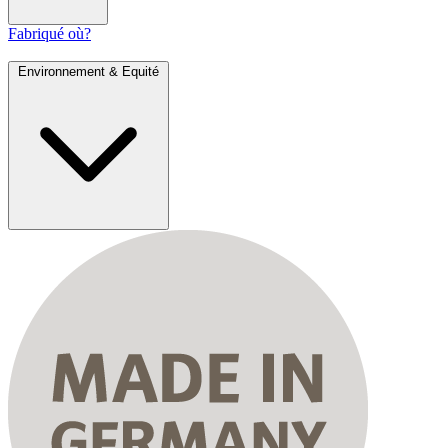
Fabriqué où?
Environnement & Equité