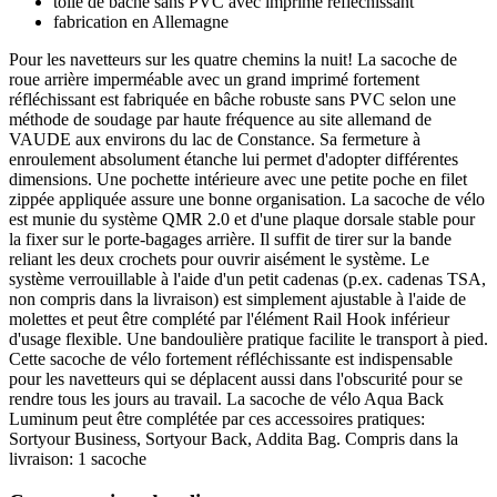
toile de bâche sans PVC avec imprimé réfléchissant
fabrication en Allemagne
Pour les navetteurs sur les quatre chemins la nuit! La sacoche de
roue arrière imperméable avec un grand imprimé fortement
réfléchissant est fabriquée en bâche robuste sans PVC selon une
méthode de soudage par haute fréquence au site allemand de
VAUDE aux environs du lac de Constance. Sa fermeture à
enroulement absolument étanche lui permet d'adopter différentes
dimensions. Une pochette intérieure avec une petite poche en filet
zippée appliquée assure une bonne organisation. La sacoche de vélo
est munie du système QMR 2.0 et d'une plaque dorsale stable pour
la fixer sur le porte-bagages arrière. Il suffit de tirer sur la bande
reliant les deux crochets pour ouvrir aisément le système. Le
système verrouillable à l'aide d'un petit cadenas (p.ex. cadenas TSA,
non compris dans la livraison) est simplement ajustable à l'aide de
molettes et peut être complété par l'élément Rail Hook inférieur
d'usage flexible. Une bandoulière pratique facilite le transport à pied.
Cette sacoche de vélo fortement réfléchissante est indispensable
pour les navetteurs qui se déplacent aussi dans l'obscurité pour se
rendre tous les jours au travail. La sacoche de vélo Aqua Back
Luminum peut être complétée par ces accessoires pratiques:
Sortyour Business, Sortyour Back, Addita Bag. Compris dans la
livraison: 1 sacoche