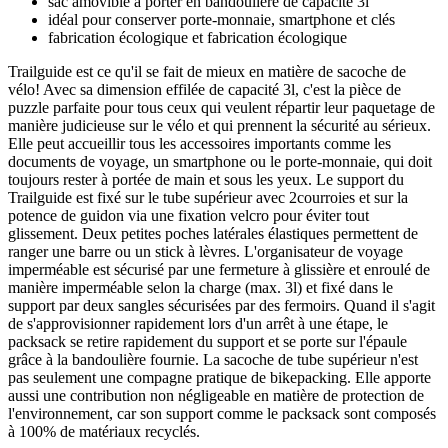
sac amovible à porter en bandoulière de capacité 3l
idéal pour conserver porte-monnaie, smartphone et clés
fabrication écologique et fabrication écologique
Trailguide est ce qu'il se fait de mieux en matière de sacoche de
vélo! Avec sa dimension effilée de capacité 3l, c'est la pièce de
puzzle parfaite pour tous ceux qui veulent répartir leur paquetage de
manière judicieuse sur le vélo et qui prennent la sécurité au sérieux.
Elle peut accueillir tous les accessoires importants comme les
documents de voyage, un smartphone ou le porte-monnaie, qui doit
toujours rester à portée de main et sous les yeux. Le support du
Trailguide est fixé sur le tube supérieur avec 2courroies et sur la
potence de guidon via une fixation velcro pour éviter tout
glissement. Deux petites poches latérales élastiques permettent de
ranger une barre ou un stick à lèvres. L'organisateur de voyage
imperméable est sécurisé par une fermeture à glissière et enroulé de
manière imperméable selon la charge (max. 3l) et fixé dans le
support par deux sangles sécurisées par des fermoirs. Quand il s'agit
de s'approvisionner rapidement lors d'un arrêt à une étape, le
packsack se retire rapidement du support et se porte sur l'épaule
grâce à la bandoulière fournie. La sacoche de tube supérieur n'est
pas seulement une compagne pratique de bikepacking. Elle apporte
aussi une contribution non négligeable en matière de protection de
l'environnement, car son support comme le packsack sont composés
à 100% de matériaux recyclés.