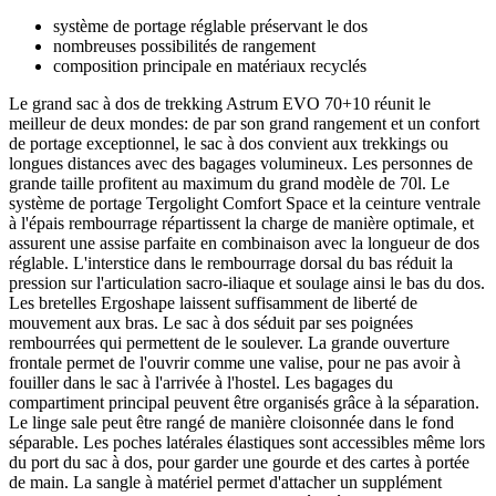
système de portage réglable préservant le dos
nombreuses possibilités de rangement
composition principale en matériaux recyclés
Le grand sac à dos de trekking Astrum EVO 70+10 réunit le
meilleur de deux mondes: de par son grand rangement et un confort
de portage exceptionnel, le sac à dos convient aux trekkings ou
longues distances avec des bagages volumineux. Les personnes de
grande taille profitent au maximum du grand modèle de 70l. Le
système de portage Tergolight Comfort Space et la ceinture ventrale
à l'épais rembourrage répartissent la charge de manière optimale, et
assurent une assise parfaite en combinaison avec la longueur de dos
réglable. L'interstice dans le rembourrage dorsal du bas réduit la
pression sur l'articulation sacro-iliaque et soulage ainsi le bas du dos.
Les bretelles Ergoshape laissent suffisamment de liberté de
mouvement aux bras. Le sac à dos séduit par ses poignées
rembourrées qui permettent de le soulever. La grande ouverture
frontale permet de l'ouvrir comme une valise, pour ne pas avoir à
fouiller dans le sac à l'arrivée à l'hostel. Les bagages du
compartiment principal peuvent être organisés grâce à la séparation.
Le linge sale peut être rangé de manière cloisonnée dans le fond
séparable. Les poches latérales élastiques sont accessibles même lors
du port du sac à dos, pour garder une gourde et des cartes à portée
de main. La sangle à matériel permet d'attacher un supplément