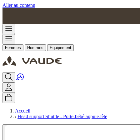
Aller au contenu
Femmes
Hommes
Équipement
Accueil
Head support Shuttle - Porte-bébé appuie-tête