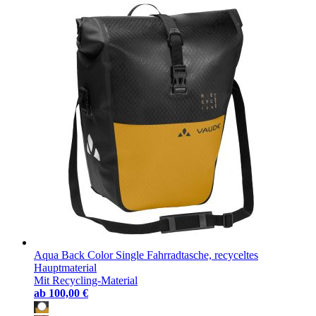
Aqua Back Color Single Fahrradtasche, recyceltes
Hauptmaterial
Mit Recycling-Material
ab
100,00 €