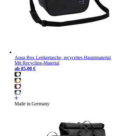
Aqua Box Lenkertasche, recyceltes Hauptmaterial
Mit Recycling-Material
ab
85,00 €
Made in Germany