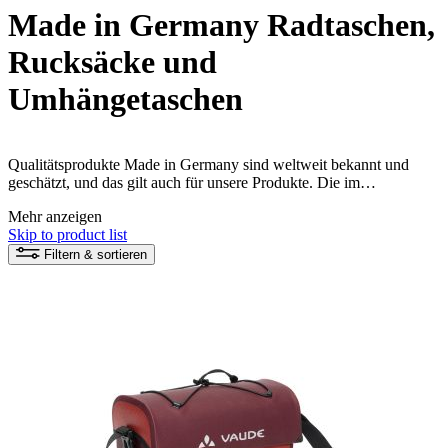
Made in Germany Radtaschen,
Rucksäcke und
Umhängetaschen
Qualitätsprodukte Made in Germany sind weltweit bekannt und
geschätzt, und das gilt auch für unsere Produkte. Die im
süddeutschen Tettnang am Bodensee gefertigten Radtaschen,
Mehr anzeigen
Umhängetaschen und Rucksäcke zeichnen sich durch ihre
Skip to product list
hervorragende Produkteigenschaften und Langlebigkeit aus, da sie
mit großer Sorgfalt und aus hochwertigen Materialien hergestellt
Filtern & sortieren
werden. Eine Besonderheit von Made in Germany Produkten ist,
dass Konzeption, Entwicklung und Fertigung aus einer Hand
erfolgen, wodurch ein nahtloser Fertigungsprozess gewährleistet
wird und lange Lieferwege reduziert werden können. Erfahre mehr
zu
Manufactured in Germany
.