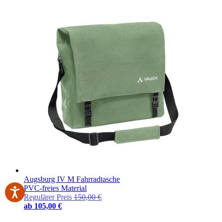
Augsburg IV M Fahrradtasche
PVC-freies Material
Regulärer Preis
150,00 €
ab
105,00 €