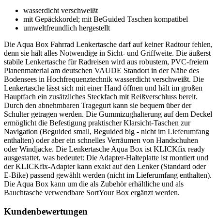
wasserdicht verschweißt
mit Gepäckkordel; mit BeGuided Taschen kompatibel
umweltfreundlich hergestellt
Die Aqua Box Fahrrad Lenkertasche darf auf keiner Radtour fehlen,
denn sie hält alles Notwendige in Sicht- und Griffweite. Die äußerst
stabile Lenkertasche für Radreisen wird aus robustem, PVC-freiem
Planenmaterial am deutschen VAUDE Standort in der Nähe des
Bodensees in Hochfrequenztechnik wasserdicht verschweißt. Die
Lenkertasche lässt sich mit einer Hand öffnen und hält im großen
Hauptfach ein zusätzliches Steckfach mit Reißverschluss bereit.
Durch den abnehmbaren Tragegurt kann sie bequem über der
Schulter getragen werden. Die Gummizughalterung auf dem Deckel
ermöglicht die Befestigung praktischer Klarsicht-Taschen zur
Navigation (Beguided small, Beguided big - nicht im Lieferumfang
enthalten) oder aber ein schnelles Verräumen von Handschuhen
oder Windjacke. Die Lenkertasche Aqua Box ist KLICKfix ready
ausgestattet, was bedeutet: Die Adapter-Halteplatte ist montiert und
der KLICKfix-Adapter kann exakt auf den Lenker (Standard oder
E-Bike) passend gewählt werden (nicht im Lieferumfang enthalten).
Die Aqua Box kann um die als Zubehör erhältliche und als
Bauchtasche verwendbare SortYour Box ergänzt werden.
Kundenbewertungen