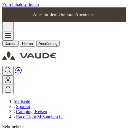
Zum Inhalt springen
Alles für dein Outdoor-Abenteuer
Damen
Herren
Ausrüstung
Startseite
Sportart
Camping, Reisen
Race Light M Satteltasche
Sehr beliebt