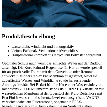
Produktbeschreibung
wasserdicht, winddicht und atmungsaktiv
kleines Packmaß, Ventilationsreißverschlüsse
Hauptmaterial komplett aus recyceltem Polyester hergestellt
Optimaler Schutz auch wenn das schlechte Wetter auf der Radtour
zuschlägt: Die Kuro Fahrrad Regenhose für Herren wurde speziell
für anspruchsvolle Touren mit dem Gravelbike oder Rennrad
entwickelt. Mit der Ceplex Pro Membran ausgestattet, bietet sie
zuverlässige Wasser- und Winddichte sowie herausragende
Atmungsaktivität. Bei Bedarf hält die Hose einer Wassersäule von
mindestens 20.000 Millimetern stand (JIS L 1092 B). Zusätzlich zur
wasserdichten Membran ist der Oberstoff der Kuro Regenhose mit
Eco Finish wasser- und schmutzabweisend ausgerüstet. VAUDE
verzichtet dabei auf Fluorcarbone, sogenannte PFAS-
beziehungsweise PFC-Chemikalien, die im Verdacht stehen,