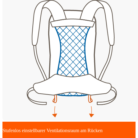
Stufenlos einstellbarer Ventilationsraum am Rücken