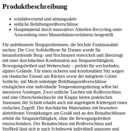
Produktbeschreibung
windabweisend und atmungsaktiv
seitliche Belüftungsreißverschlüsse
Hauptmaterial durch innovatives Altreifen-Recycling unter
Anwendung eines Massenbilanzverfahrens hergestellt
Für ambitionierte Bergsportlerinnen, die höchste Funktionalität
suchen: Die Croz Softshellhose für Damen wurde für
herausfordernde Berg- und Hochtouren entwickelt und überzeugt
mit einer durchdachten Kombination aus Strapazierfähigkeit,
Bewegungsfreiheit und Wetterschutz – perfekt für wechselndes,
alpines Gelände. Für einen sicheren und komfortablen Sitz sorgen
ein elastischer Einsatz am Rücken sowie der integrierte Gürtel.
Seitliche, mit Mesh unterlegte Belüftungsreißverschlüsse
ermöglichen eine individuelle Temperaturregulierung selbst bei
intensiven Anstiegen. Zwei seitliche Taschen mit Reißverschluss
und eine Oberschenkeltasche mit Klappe bieten praktischen
Stauraum; der Schnitt erlaubt auch mit angelegtem Klettergurt einen
einfachen Zugriff. Der durchdachte Materialmix mit besonders
abriebfesten Verstärkungen am Gesäß und an den Beinabschlüssen
erhöht die Strapazierfähigkeit, ohne die Bewegungsfreiheit
einzuschränken. Der Beinabschluss mit Reißverschluss und
Stoffkeil lässt sich je nach Schuhwerk individuell anpassen und