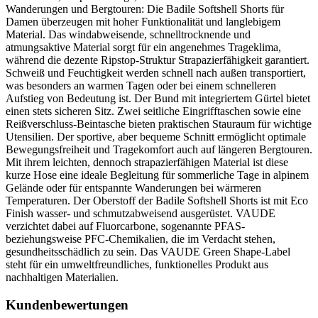
Wanderungen und Bergtouren: Die Badile Softshell Shorts für
Damen überzeugen mit hoher Funktionalität und langlebigem
Material. Das windabweisende, schnelltrocknende und
atmungsaktive Material sorgt für ein angenehmes Trageklima,
während die dezente Ripstop-Struktur Strapazierfähigkeit garantiert.
Schweiß und Feuchtigkeit werden schnell nach außen transportiert,
was besonders an warmen Tagen oder bei einem schnelleren
Aufstieg von Bedeutung ist. Der Bund mit integriertem Gürtel bietet
einen stets sicheren Sitz. Zwei seitliche Eingrifftaschen sowie eine
Reißverschluss-Beintasche bieten praktischen Stauraum für wichtige
Utensilien. Der sportive, aber bequeme Schnitt ermöglicht optimale
Bewegungsfreiheit und Tragekomfort auch auf längeren Bergtouren.
Mit ihrem leichten, dennoch strapazierfähigen Material ist diese
kurze Hose eine ideale Begleitung für sommerliche Tage in alpinem
Gelände oder für entspannte Wanderungen bei wärmeren
Temperaturen. Der Oberstoff der Badile Softshell Shorts ist mit Eco
Finish wasser- und schmutzabweisend ausgerüstet. VAUDE
verzichtet dabei auf Fluorcarbone, sogenannte PFAS-
beziehungsweise PFC-Chemikalien, die im Verdacht stehen,
gesundheitsschädlich zu sein. Das VAUDE Green Shape-Label
steht für ein umweltfreundliches, funktionelles Produkt aus
nachhaltigen Materialien.
Kundenbewertungen