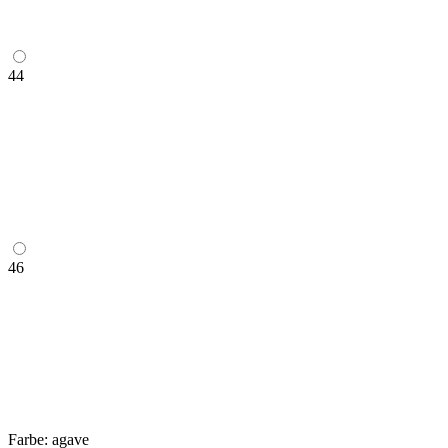
44
46
Farbe:
agave