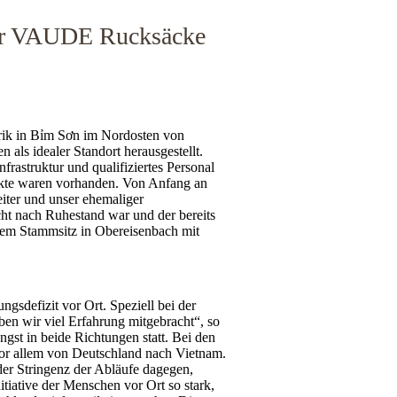
ür VAUDE Rucksäcke
brik in Bỉm Sơn im Nordosten von
 als idealer Standort herausgestellt.
frastruktur und qualifiziertes Personal
ukte waren vorhanden. Von Anfang an
eiter und unser ehemaliger
cht nach Ruhestand war und der bereits
em Stammsitz in Obereisenbach mit
gsdefizit vor Ort. Speziell bei der
en wir viel Erfahrung mitgebracht“, so
ngst in beide Richtungen statt. Bei den
 allem von Deutschland nach Vietnam.
der Stringenz der Abläufe dagegen,
tiative der Menschen vor Ort so stark,