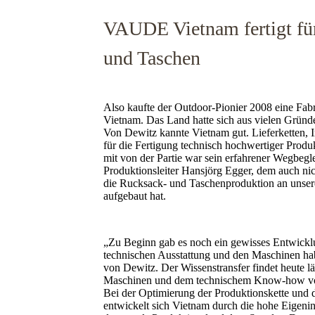
VAUDE Vietnam fertigt f
und Taschen
Also kaufte der Outdoor-Pionier 2008 eine Fa
Vietnam. Das Land hatte sich aus vielen Gründen
Von Dewitz kannte Vietnam gut. Lieferketten, In
für die Fertigung technisch hochwertiger Prod
mit von der Partie war sein erfahrener Wegbegl
Produktionsleiter Hansjörg Egger, dem auch ni
die Rucksack- und Taschenproduktion an unser
aufgebaut hat.
„Zu Beginn gab es noch ein gewisses Entwicklun
technischen Ausstattung und den Maschinen hab
von Dewitz. Der Wissenstransfer findet heute lä
Maschinen und dem technischem Know-how vor
Bei der Optimierung der Produktionskette und 
entwickelt sich Vietnam durch die hohe Eigenini