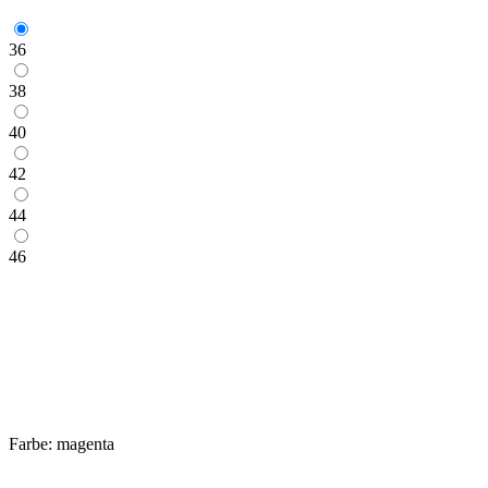
36
38
40
42
44
46
Farbe:
magenta