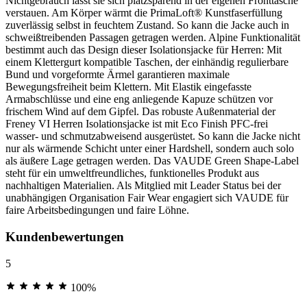
Nichtgebrauch lässt sie sich platzsparend in der eigenen Fronttasche
verstauen. Am Körper wärmt die PrimaLoft® Kunstfaserfüllung
zuverlässig selbst in feuchtem Zustand. So kann die Jacke auch in
schweißtreibenden Passagen getragen werden. Alpine Funktionalität
bestimmt auch das Design dieser Isolationsjacke für Herren: Mit
einem Klettergurt kompatible Taschen, der einhändig regulierbare
Bund und vorgeformte Ärmel garantieren maximale
Bewegungsfreiheit beim Klettern. Mit Elastik eingefasste
Armabschlüsse und eine eng anliegende Kapuze schützen vor
frischem Wind auf dem Gipfel. Das robuste Außenmaterial der
Freney VI Herren Isolationsjacke ist mit Eco Finish PFC-frei
wasser- und schmutzabweisend ausgerüstet. So kann die Jacke nicht
nur als wärmende Schicht unter einer Hardshell, sondern auch solo
als äußere Lage getragen werden. Das VAUDE Green Shape-Label
steht für ein umweltfreundliches, funktionelles Produkt aus
nachhaltigen Materialien. Als Mitglied mit Leader Status bei der
unabhängigen Organisation Fair Wear engagiert sich VAUDE für
faire Arbeitsbedingungen und faire Löhne.
Kundenbewertungen
5
100%