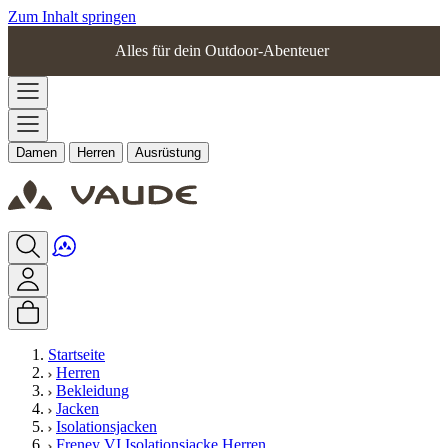
Zum Inhalt springen
Alles für dein Outdoor-Abenteuer
Damen
Herren
Ausrüstung
Startseite
Herren
Bekleidung
Jacken
Isolationsjacken
Freney VI Isolationsjacke Herren