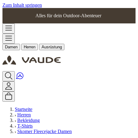
Zum Inhalt springen
Alles für dein Outdoor-Abenteuer
Damen
Herren
Ausrüstung
Startseite
Herren
Bekleidung
T-Shirts
Skomer Fleecejacke Damen