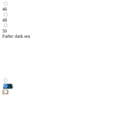
46
48
50
Farbe:
dark sea
%