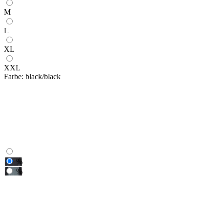
M
L
XL
XXL
Farbe:
black/black
%
%