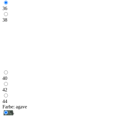
36
38
40
42
44
Farbe:
agave
%