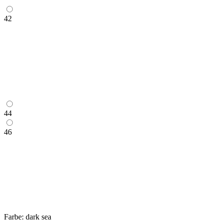
42
44
46
Farbe:
dark sea