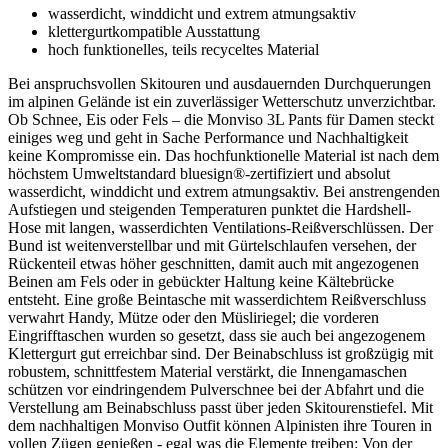
wasserdicht, winddicht und extrem atmungsaktiv
klettergurtkompatible Ausstattung
hoch funktionelles, teils recyceltes Material
Bei anspruchsvollen Skitouren und ausdauernden Durchquerungen
im alpinen Gelände ist ein zuverlässiger Wetterschutz unverzichtbar.
Ob Schnee, Eis oder Fels – die Monviso 3L Pants für Damen steckt
einiges weg und geht in Sache Performance und Nachhaltigkeit
keine Kompromisse ein. Das hochfunktionelle Material ist nach dem
höchstem Umweltstandard bluesign®-zertifiziert und absolut
wasserdicht, winddicht und extrem atmungsaktiv. Bei anstrengenden
Aufstiegen und steigenden Temperaturen punktet die Hardshell-
Hose mit langen, wasserdichten Ventilations-Reißverschlüssen. Der
Bund ist weitenverstellbar und mit Gürtelschlaufen versehen, der
Rückenteil etwas höher geschnitten, damit auch mit angezogenen
Beinen am Fels oder in gebückter Haltung keine Kältebrücke
entsteht. Eine große Beintasche mit wasserdichtem Reißverschluss
verwahrt Handy, Mütze oder den Müsliriegel; die vorderen
Eingrifftaschen wurden so gesetzt, dass sie auch bei angezogenem
Klettergurt gut erreichbar sind. Der Beinabschluss ist großzügig mit
robustem, schnittfestem Material verstärkt, die Innengamaschen
schützen vor eindringendem Pulverschnee bei der Abfahrt und die
Verstellung am Beinabschluss passt über jeden Skitourenstiefel. Mit
dem nachhaltigen Monviso Outfit können Alpinisten ihre Touren in
vollen Zügen genießen - egal was die Elemente treiben: Von der