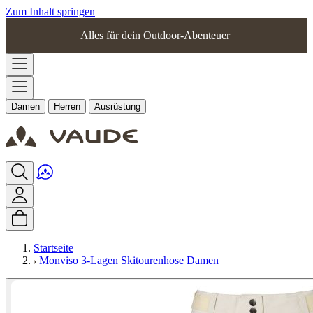
Zum Inhalt springen
Alles für dein Outdoor-Abenteuer
Damen
Herren
Ausrüstung
Startseite
Monviso 3-Lagen Skitourenhose Damen