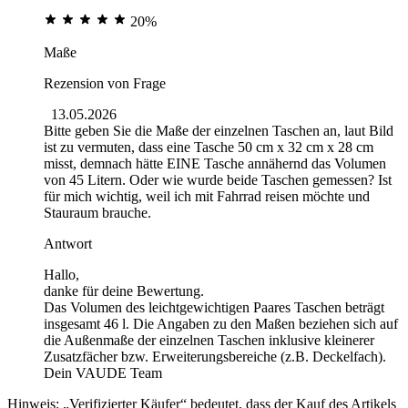
20%
Maße
Rezension von
Frage
13.05.2026
Bitte geben Sie die Maße der einzelnen Taschen an, laut Bild
ist zu vermuten, dass eine Tasche 50 cm x 32 cm x 28 cm
misst, demnach hätte EINE Tasche annähernd das Volumen
von 45 Litern. Oder wie wurde beide Taschen gemessen? Ist
für mich wichtig, weil ich mit Fahrrad reisen möchte und
Stauraum brauche.
Antwort
Hallo,
danke für deine Bewertung.
Das Volumen des leichtgewichtigen Paares Taschen beträgt
insgesamt 46 l. Die Angaben zu den Maßen beziehen sich auf
die Außenmaße der einzelnen Taschen inklusive kleinerer
Zusatzfächer bzw. Erweiterungsbereiche (z.B. Deckelfach).
Dein VAUDE Team
Hinweis: „Verifizierter Käufer“ bedeutet, dass der Kauf des Artikels