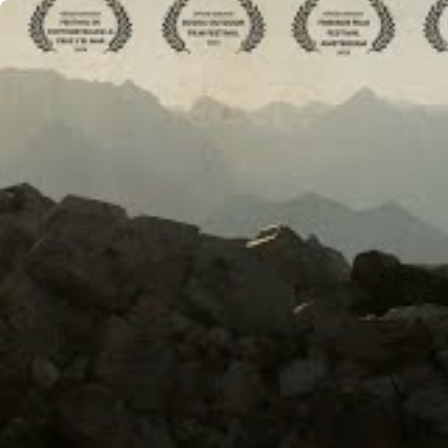
Zum Inhalt springen
Damen
Herren
Ausrüstung
Startseite
VAUDE Storys
Natur erleben
JADIS - Looking Backward
Zukunftsfähig wirtschaften
Skitour
Bergsteigen
Athlet*innen