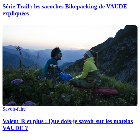
Série Trail : les sacoches Bikepacking de VAUDE
expliquées
Savoir-faire
Valeur R et plus : Que dois-je savoir sur les matelas
VAUDE ?