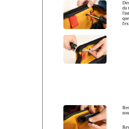
Des
du 
l'i
que
l'e
Rem
nou
Rev