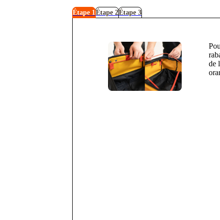
Étape 1
Étape 2
Étape 3
Pou
rab
de 
ora