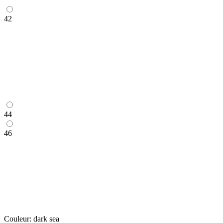
42
44
46
Couleur:
dark sea