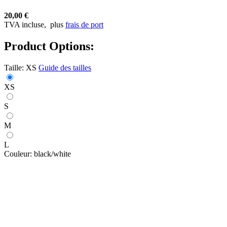
20,00 €
TVA incluse,
plus
frais de port
Product Options:
Taille:
XS
Guide des tailles
XS
S
M
L
Couleur:
black/white