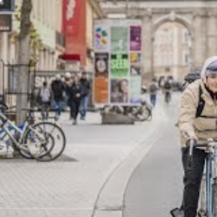
Aller au contenu
Femmes
Hommes
Équipement
Accueil
Blog VAUDE
Vivre la nature
Claudi Rohrer: Une approche durable
Ski de randonnée
Environnement