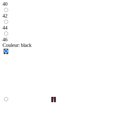
40
42
44
46
Couleur:
black