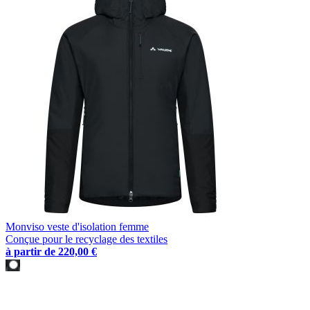
Monviso veste d'isolation femme
Conçue pour le recyclage des textiles
à partir de
220,00 €