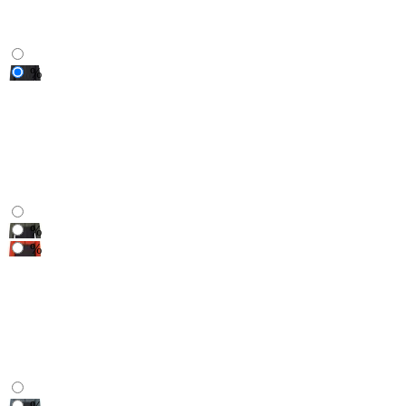
%
%
%