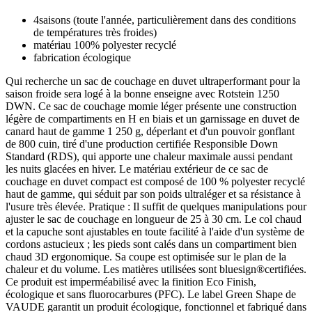
4saisons (toute l'année, particulièrement dans des conditions
de températures très froides)
matériau 100% polyester recyclé
fabrication écologique
Qui recherche un sac de couchage en duvet ultraperformant pour la
saison froide sera logé à la bonne enseigne avec Rotstein 1250
DWN. Ce sac de couchage momie léger présente une construction
légère de compartiments en H en biais et un garnissage en duvet de
canard haut de gamme 1 250 g, déperlant et d'un pouvoir gonflant
de 800 cuin, tiré d'une production certifiée Responsible Down
Standard (RDS), qui apporte une chaleur maximale aussi pendant
les nuits glacées en hiver. Le matériau extérieur de ce sac de
couchage en duvet compact est composé de 100 % polyester recyclé
haut de gamme, qui séduit par son poids ultraléger et sa résistance à
l'usure très élevée. Pratique : Il suffit de quelques manipulations pour
ajuster le sac de couchage en longueur de 25 à 30 cm. Le col chaud
et la capuche sont ajustables en toute facilité à l'aide d'un système de
cordons astucieux ; les pieds sont calés dans un compartiment bien
chaud 3D ergonomique. Sa coupe est optimisée sur le plan de la
chaleur et du volume. Les matières utilisées sont bluesign®certifiées.
Ce produit est imperméabilisé avec la finition Eco Finish,
écologique et sans fluorocarbures (PFC). Le label Green Shape de
VAUDE garantit un produit écologique, fonctionnel et fabriqué dans