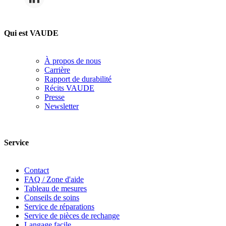
Qui est VAUDE
À propos de nous
Carrière
Rapport de durabilité
Récits VAUDE
Presse
Newsletter
Service
Contact
FAQ / Zone d'aide
Tableau de mesures
Conseils de soins
Service de réparations
Service de pièces de rechange
Langage facile