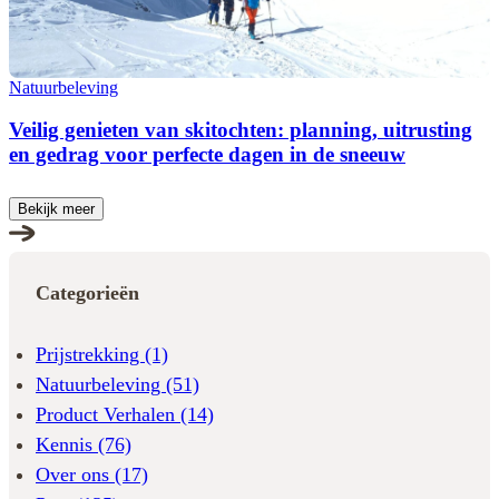
Natuurbeleving
Veilig genieten van skitochten: planning, uitrusting
en gedrag voor perfecte dagen in de sneeuw
Bekijk meer
Categorieën
Prijstrekking
(1)
Natuurbeleving
(51)
Product Verhalen
(14)
Kennis
(76)
Over ons
(17)