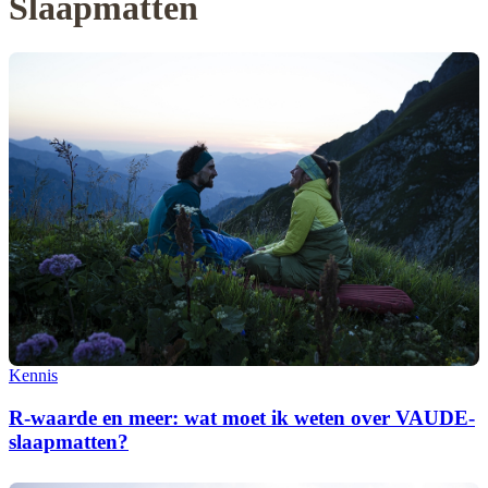
Slaapmatten
Kennis
R-waarde en meer: wat moet ik weten over VAUDE-
slaapmatten?